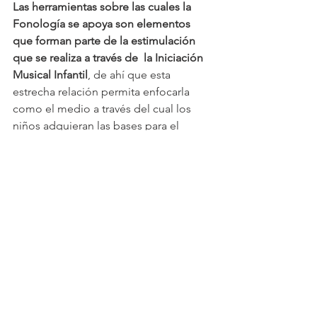
Las herramientas sobre las cuales la 
Fonología se apoya son elementos 
que forman parte de la estimulación 
que se realiza a través de  la Iniciación 
Musical Infantil
, de ahí que esta 
estrecha relación permita enfocarla 
como el medio a través del cual los 
niños adquieran las bases para el 
igualmente proceso lecto-escritor 
musical.  Es entonces que reenfocar el 
propósito de enseñanza de la 
Iniciación Musical Infantil permitirá 
consolidarla y enriquecer su valor, al 
ofrecer la oportunidad de que las 
sesiones de estimulación musical sean 
doblemente significativas.
Mi propuesta es enriquecer las 
sesiones de Iniciación Musical Infantil 