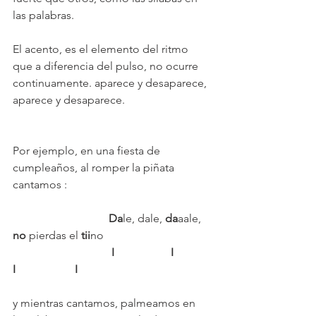
las palabras.
El acento, es el elemento del ritmo 
que a diferencia del pulso, no ocurre 
continuamente. aparece y desaparece, 
aparece y desaparece.
Por ejemplo, en una fiesta de 
cumpleaños, al romper la piñata 
cantamos :
                                  Da
le, dale, 
da
aale, 
no
 pierdas el 
tii
no
  I  
  I 
I 
  I
y mientras cantamos, palmeamos en 