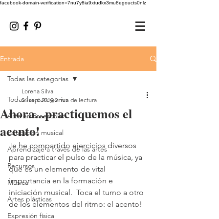
facebook-domain-verification=7nu7y8ia9xtudkx3mu8egoucts0nlz
Entrada
Todas las categorías
Lorena Silva
Todas las categorías
26 sept 2019
2 min de lectura
Ahora...practiquemos el
Arte en Preescolar
acento!
Educación musical
Te he compartido ejercicios diversos 
Aprendizaje a través de las artes
para practicar el pulso de la música, ya 
Recursos
que es un elemento de vital 
importancia en la formación e 
Música
iniciación musical.  Toca el turno a otro 
Artes plásticas
de los elementos del ritmo: el acento!
Expresión física