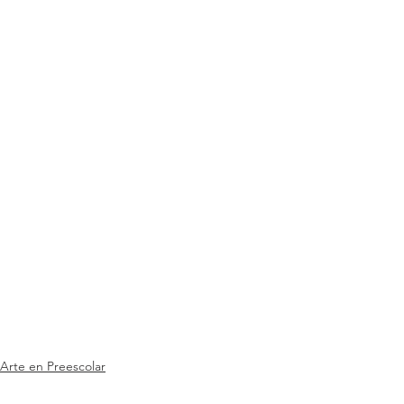
Arte en Preescolar
Aprendizaje a través de las artes