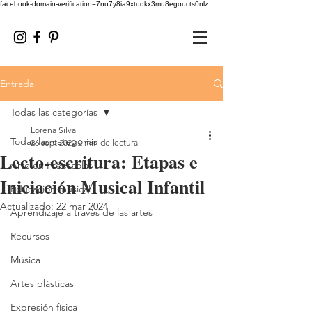
facebook-domain-verification=7nu7y8ia9xtudkx3mu8egoucts0nlz
Entrada
Todas las categorías
Lorena Silva
Todas las categorías
26 sept 2022
2 min de lectura
Lecto-escritura: Etapas e
Arte en Preescolar
Iniciación Musical Infantil
Educación musical
Actualizado:
22 mar 2024
Aprendizaje a través de las artes
Recursos
Música
Artes plásticas
Expresión física