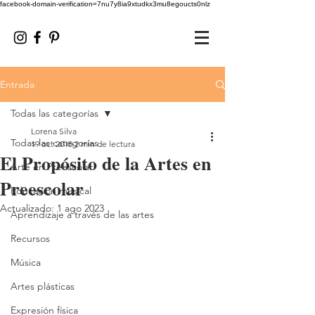
facebook-domain-verification=7nu7y8ia9xtudkx3mu8egoucts0nlz
Entrada
Todas las categorías
Lorena Silva
Todas las categorías
19 oct 2018
2 min de lectura
El Propósito de la Artes en
Arte en Preescolar
Preescolar
Educación musical
Actualizado:
1 ago 2023
Aprendizaje a través de las artes
Recursos
Música
Artes plásticas
Expresión física