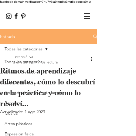
facebook-domain-verification=7nu7y8ia9xtudkx3mu8egoucts0nlz
Entrada
Todas las categorías
Lorena Silva
Todas las categorías
2 ene 2019
2 min de lectura
Ritmos de aprendizaje
Arte en Preescolar
diferentes, cómo lo descubrí
Educación musical
en la práctica y cómo lo
Aprendizaje a través de las artes
resolví...
Recursos
Actualizado:
1 ago 2023
Música
Artes plásticas
Expresión física