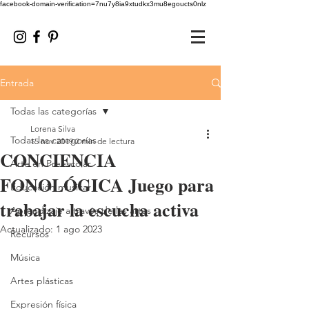
facebook-domain-verification=7nu7y8ia9xtudkx3mu8egoucts0nlz
Entrada
Todas las categorías
Lorena Silva
Todas las categorías
15 nov 2019
2 min de lectura
CONCIENCIA
Arte en Preescolar
FONOLÓGICA Juego para
Educación musical
trabajar la escucha activa
Aprendizaje a través de las artes
Actualizado:
1 ago 2023
Recursos
Música
Artes plásticas
Expresión física