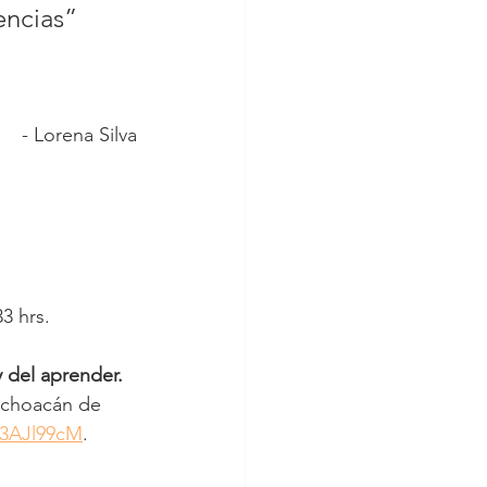
encias” 
- Lorena Silva
3 hrs.
y del aprender. 
ichoacán de 
43AJl99cM
.