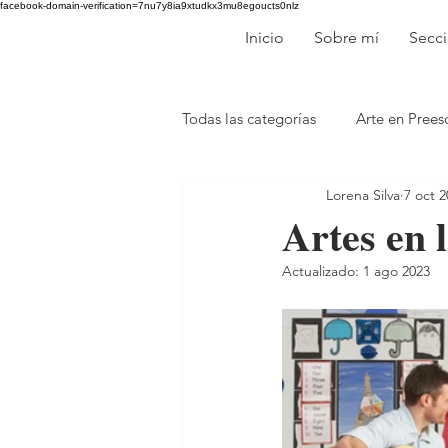
facebook-domain-verification=7nu7y8ia9xtudkx3mu8egoucts0nlz
Inicio
Sobre mí
Secc
Todas las categorías
Arte en Prees
Lorena Silva
7 oct 
Música
Artes plásticas
Artes en 
Actualizado:
1 ago 2023