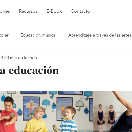
iones
Recursos
E-Book
Contacto
colar
Educación musical
Aprendizaje a través de las artes
2018
3 min de lectura
Expresión física
Música para Crecer
la educación