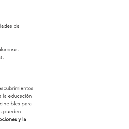
ades de      
alumnos.
s.
escubrimientos 
a la educación 
cindibles para 
es pueden 
ciones y la 