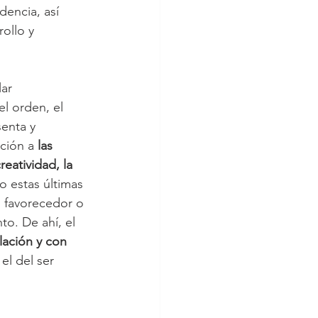
dencia, así 
ollo y 
ar 
l orden, el 
senta y 
ción a 
las 
eatividad, la 
o estas últimas 
o favorecedor o 
o. De ahí, el 
ación y con 
l del ser 