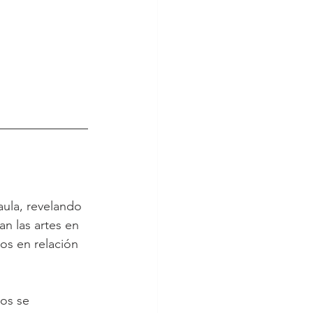
aula, revelando 
n las artes en 
os en relación 
vos se 