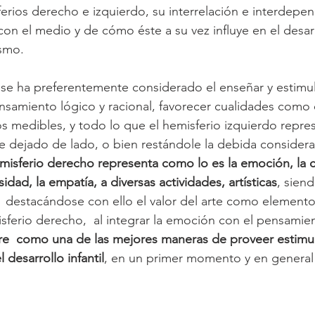
erios derecho e izquierdo, su interrelación e interdepen
con el medio y de cómo éste a su vez influye en el desarr
ismo.
 se ha preferentemente considerado el enseñar y estimul
nsamiento lógico y racional, favorecer cualidades como e
dos medibles, y todo lo que el hemisferio izquierdo repre
 dejado de lado, o bien restándole la debida considera
misferio derecho representa como lo es la emoción, la cr
sidad, la empatía, a diversas actividades, artísticas
, siend
s,  destacándose con ello el valor del arte como element
sferio derecho,  al integrar la emoción con el pensamient
tre  como una de las mejores maneras de proveer estimul
l desarrollo infantil
, en un primer momento y en general e