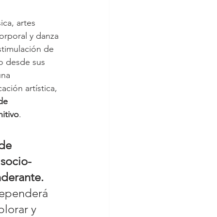
ica, artes 
corporal y danza 
stimulación de 
o desde sus 
una 
ción artística, 
de 
itivo
.
de 
socio-
nderante. 
 dependerá 
lorar y 