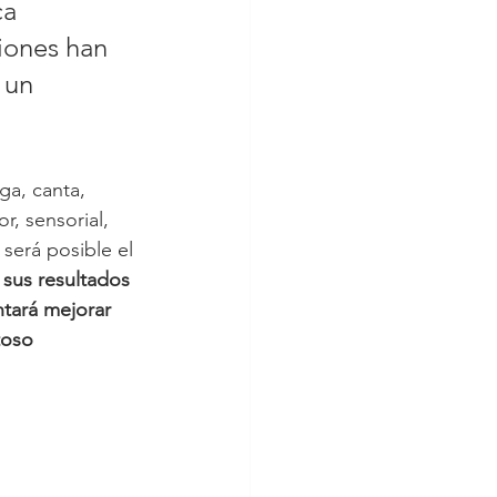
ca 
iones han 
 un 
ga, canta, 
r, sensorial, 
 será posible el 
a sus resultados 
tará mejorar 
toso 